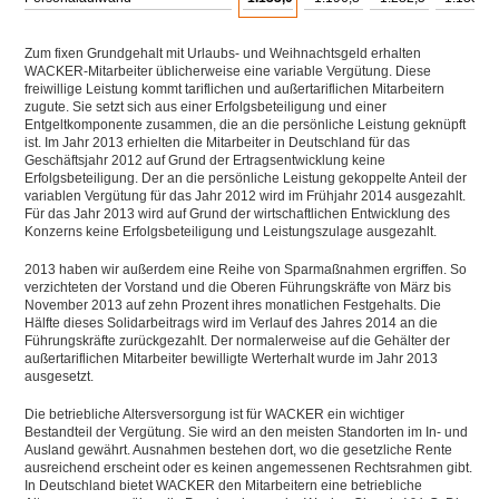
Zum fixen Grundgehalt mit Urlaubs- und Weihnachtsgeld erhalten
WACKER-Mitarbeiter üblicherweise eine variable Vergütung. Diese
freiwillige Leistung kommt tariflichen und außertariflichen Mitarbeitern
zugute. Sie setzt sich aus einer Erfolgsbeteiligung und einer
Entgeltkomponente zusammen, die an die persönliche Leistung geknüpft
ist. Im Jahr 2013 erhielten die Mitarbeiter in Deutschland für das
Geschäftsjahr 2012 auf Grund der Ertragsentwicklung keine
Erfolgsbeteiligung. Der an die persönliche Leistung gekoppelte Anteil der
variablen Vergütung für das Jahr 2012 wird im Frühjahr 2014 ausgezahlt.
Für das Jahr 2013 wird auf Grund der wirtschaftlichen Entwicklung des
Konzerns keine Erfolgsbeteiligung und Leistungszulage ausgezahlt.
2013 haben wir außerdem eine Reihe von Sparmaßnahmen ergriffen. So
verzichteten der Vorstand und die Oberen Führungskräfte von März bis
November 2013 auf zehn Prozent ihres monatlichen Festgehalts. Die
Hälfte dieses Solidarbeitrags wird im Verlauf des Jahres 2014 an die
Führungskräfte zurückgezahlt. Der normalerweise auf die Gehälter der
außertariflichen Mitarbeiter bewilligte Werterhalt wurde im Jahr 2013
ausgesetzt.
Die betriebliche Altersversorgung ist für WACKER ein wichtiger
Bestandteil der Vergütung. Sie wird an den meisten Standorten im In- und
Ausland gewährt. Ausnahmen bestehen dort, wo die gesetzliche Rente
ausreichend erscheint oder es keinen angemessenen Rechtsrahmen gibt.
In Deutschland bietet WACKER den Mitarbeitern eine betriebliche