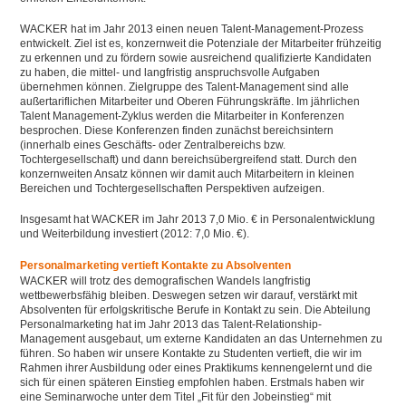
WACKER hat im Jahr 2013 einen neuen Talent-Management-Prozess
entwickelt. Ziel ist es, konzernweit die Potenziale der Mitarbeiter frühzeitig
zu erkennen und zu fördern sowie ausreichend qualifizierte Kandidaten
zu haben, die mittel- und langfristig anspruchsvolle Aufgaben
übernehmen können. Zielgruppe des Talent-Management sind alle
außertariflichen Mitarbeiter und Oberen Führungskräfte. Im jährlichen
Talent Management-Zyklus werden die Mitarbeiter in Konferenzen
besprochen. Diese Konferenzen finden zunächst bereichsintern
(innerhalb eines Geschäfts- oder Zentralbereichs bzw.
Tochtergesellschaft) und dann bereichsübergreifend statt. Durch den
konzernweiten Ansatz können wir damit auch Mitarbeitern in kleinen
Bereichen und Tochtergesellschaften Perspektiven aufzeigen.
Insgesamt hat WACKER im Jahr 2013 7,0 Mio. € in Personalentwicklung
und Weiterbildung investiert (2012: 7,0 Mio. €).
Personalmarketing vertieft Kontakte zu Absolventen
WACKER will trotz des demografischen Wandels langfristig
wettbewerbsfähig bleiben. Deswegen setzen wir darauf, verstärkt mit
Absolventen für erfolgskritische Berufe in Kontakt zu sein. Die Abteilung
Personalmarketing hat im Jahr 2013 das Talent-Relationship-
Management ausgebaut, um externe Kandidaten an das Unternehmen zu
führen. So haben wir unsere Kontakte zu Studenten vertieft, die wir im
Rahmen ihrer Ausbildung oder eines Praktikums kennengelernt und die
sich für einen späteren Einstieg empfohlen haben. Erstmals haben wir
eine Seminarwoche unter dem Titel „Fit für den Jobeinstieg“ mit