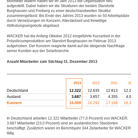
Millimeter Wafern haben wir im Jahr 2013 die Organisation neu
aufgestellt. Dabei haben wir die Strukturen der beiden Standorte
Burghausen und Freiberg zu einer deutschlandweiten Struktur
zusammengefasst. Bis Ende des Jahres 2013 wurden so 50 Arbeitsplätze
durch Versetzungen im Konzern, Altersteilzeit und freiwillige
Abfindungsangebote abgebaut.
WACKER hat die Anfang Oktober 2012 eingeführte Kurzarbeit in der
Polysiliciumproduktion am Standort Burghausen im Februar 2013
aufgehoben. Der Konzern reagierte damit auf die steigende Nachfrage
seiner Kunden aus der Solarbranche.
Anzahl Mitarbeiter zum Stichtag 31. Dezember 2013
Download XLS
2013
2012
2011
2010
Deutschland
12.322
12.635
12.813
12.235
Ausland
3.687
3.657
4.355
4.079
Konzern
16.009
16.292
17.168
16.314
In Deutschland arbeiten 12.322 Mitarbeiter (77,0 Prozent) von WACKER;
3.687 Mitarbeiter (23,0 Prozent) sind an ausländischen Standorten
beschäftigt. Zusätzlich waren im Berichtsjahr 344 Zeitarbeiter für WACKER
tätig.