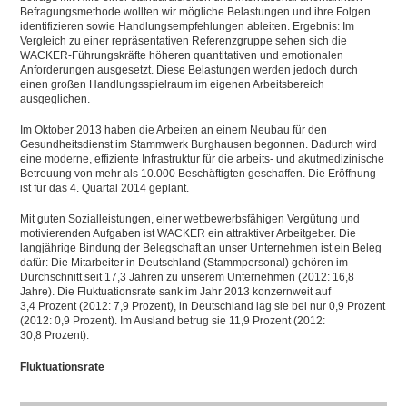
Befragungsmethode wollten wir mögliche Belastungen und ihre Folgen
identifizieren sowie Handlungsempfehlungen ableiten. Ergebnis: Im
Vergleich zu einer repräsentativen Referenzgruppe sehen sich die
WACKER-Führungskräfte höheren quantitativen und emotionalen
Anforderungen ausgesetzt. Diese Belastungen werden jedoch durch
einen großen Handlungsspielraum im eigenen Arbeitsbereich
ausgeglichen.
Im Oktober 2013 haben die Arbeiten an einem Neubau für den
Gesundheitsdienst im Stammwerk Burghausen begonnen. Dadurch wird
eine moderne, effiziente Infrastruktur für die arbeits- und akutmedizinische
Betreuung von mehr als 10.000 Beschäftigten geschaffen. Die Eröffnung
ist für das 4. Quartal 2014 geplant.
Mit guten Sozialleistungen, einer wettbewerbsfähigen Vergütung und
motivierenden Aufgaben ist WACKER ein attraktiver Arbeitgeber. Die
langjährige Bindung der Belegschaft an unser Unternehmen ist ein Beleg
dafür: Die Mitarbeiter in Deutschland (Stammpersonal) gehören im
Durchschnitt seit 17,3 Jahren zu unserem Unternehmen (2012: 16,8
Jahre). Die Fluktuationsrate sank im Jahr 2013 konzernweit auf
3,4 Prozent (2012: 7,9 Prozent), in Deutschland lag sie bei nur 0,9 Prozent
(2012: 0,9 Prozent). Im Ausland betrug sie 11,9 Prozent (2012:
30,8 Prozent).
Fluktuationsrate
Download XLS