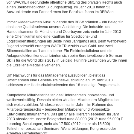
von WACKER gegründete öffentliche Stiftung des privaten Rechts auch
einen überbetrieblichen Bildungsauftrag. Im Jahr 2013 traten 53
Auszubildende von Partnerfirmen ihre Berufslaufbahn im BBiW an.
Immer wieder werden Auszubildende des BBiW prämiert – ein Beleg für
das hohe Qualitätsniveau unserer Ausbildung. Die Industrie- und
Handelskammer für München und Oberbayern zeichnete im Jahr 2013
eine Chemikantin und eine Kauffrau für Speditions- und
Logistikdienstleistungen als Beste ihres Jahrgangs aus. Beim Wettbewerb
Jugend schweißt errangen WACKER-Azubis zwei Gold- und zwei
Silbermedaillen auf Landesebene. Ein Elektroinstallateur und ein
Anlagenelektroniker qualifizierten sich beim Berufswettbewerb German
Skills für die World Skills 2013 in Leipzig. Für ihre Leistungen wurde ihnen
die Exzellenz-Medaille verliehen.
Um Nachwuchs für das Management auszubilden, bietet das
Unternehmen eine General-Trainee-Ausbildung an. Im Jahr 2013
schlossen vier Hochschulabsolventen das 18-monatige Programm ab.
Kompetente Mitarbeiter halten das Unternehmen innovations- und
wettbewerbsfähig. Deshalb bieten wir allen Mitarbeitern Möglichkeiten,
sich weiterzubilden. Mindestens einmal im Jahr – im Rahmen des
Mitarbeitergesprächs – besprechen Mitarbeiter und Vorgesetzte
Entwicklungsmaßnahmen. Das gilt für alle Hierarchieebenen. Im Jahr
2013 absolvierte unsere Belegschaft rund 88.000 (2012: rund 95.000) E-
Learning-Schulungen, mehr als 17.500 (2012: mehr als 15.500)
Teilnehmer besuchten Seminare, Weiterbildungen, Kongresse oder
erhielten Einzelunterricht.