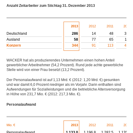
Anzahl Zeitarbeiter zum Stichtag 31. Dezember 2013
Download XLS
2013
2012
2011
2010
Deutschland
286
14
48
374
Ausland
58
77
65
114
Konzern
344
91
113
488
WACKER hat als produzierendes Unternehmen einen hohen Anteil
gewerblicher Arbeitnehmer (54,2 Prozent). Rund jede achte gewerbliche
Stelle wird von einer Frau besetzt (13,2 Prozent).
Der Personalaufwand ist auf 1,13 Mrd. € (2012: 1,20 Mrd. €) gesunken
und war damit 6,0 Prozent niedriger als im Vorjahr. Darin enthalten sind
Aufwendungen für Sozialleistungen und die betriebliche Altersversorgung
in Höhe von 231,7 Mio. € (2012: 217,3 Mio. €).
Personalaufwand
Download XLS
Mio. €
2013
2012
2011
2010
Personalaufwand
1.133,0
1.196,8
1.282,5
1.135,7