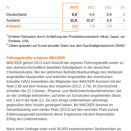
2
%
2013
2012
2011
2010
Deutschland
0,9
0,9
0,9
0,6
1
Ausland
11,9
30,8
8,9
8,7
Konzern
3,4
7,9
2,9
2,5
1
Erhöhte Fluktuation durch Schließung des Produktionsstandorts Hikari, Japan, und Ar
Portland, USA.
2
Zahlen geändert auf Grund aktueller Daten aus dem Nachhaltigkeitsbericht 2009/2010
Führungskräfte schätzen WACKER
WACKER gehört 2013 nach Ansicht der eigenen Führungskräfte weiter zu
den überdurchschnittlich beliebten Arbeitgebern in der deutschen
Chemieindustrie. Bei der jährlichen Befindlichkeitsumfrage des Verbands
angestellter Akademiker und leitender Angestellter der chemischen
Industrie (VAA) bewerteten die Mitglieder den WACKER-Konzern mit der
Note 2,80 auf dem Niveau des Vorjahres (2012: 2,78). Im Durchschnitt
erhielten die 22 Chemie-, Pharma- und Medizintechnikunternehmen, die
an der Umfrage teilnahmen, auf einer an Schulnoten angelehnten Skala
von 1 bis 6 die Note 3,1. Da sich einige Unternehmen allerdings
gegenüber dem Vorjahr gesteigert haben, fiel WACKER diesmal im
Gesamtranking vom vierten Platz (2012) auf den sechsten Platz zurück.
Erfahrungsgemäß korrelieren diese Ergebnisse mit dem finanziellen
Erfolg des Unternehmens.
Nach einer Umfrage unter rund 36.000 examensnahen Studierenden an