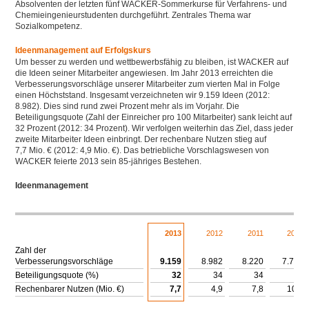
Absolventen der letzten fünf WACKER-Sommerkurse für Verfahrens- und
Chemieingenieurstudenten durchgeführt. Zentrales Thema war
Sozialkompetenz.
Ideenmanagement auf Erfolgskurs
Um besser zu werden und wettbewerbsfähig zu bleiben, ist WACKER auf
die Ideen seiner Mitarbeiter angewiesen. Im Jahr 2013 erreichten die
Verbesserungsvorschläge unserer Mitarbeiter zum vierten Mal in Folge
einen Höchststand. Insgesamt verzeichneten wir 9.159 Ideen (2012:
8.982). Dies sind rund zwei Prozent mehr als im Vorjahr. Die
Beteiligungsquote (Zahl der Einreicher pro 100 Mitarbeiter) sank leicht auf
32 Prozent (2012: 34 Prozent). Wir verfolgen weiterhin das Ziel, dass jeder
zweite Mitarbeiter Ideen einbringt. Der rechenbare Nutzen stieg auf
7,7 Mio. € (2012: 4,9 Mio. €). Das betriebliche Vorschlagswesen von
WACKER feierte 2013 sein 85-jähriges Bestehen.
Ideenmanagement
Download XLS
2013
2012
2011
2010
Zahl der
Verbesserungsvorschläge
9.159
8.982
8.220
7.702
Beteiligungsquote (%)
32
34
34
33
Rechenbarer Nutzen (Mio. €)
7,7
4,9
7,8
10,5