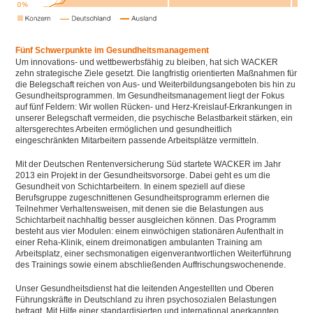
Fünf Schwerpunkte im Gesundheitsmanagement
Um innovations- und wettbewerbsfähig zu bleiben, hat sich WACKER
zehn strategische Ziele gesetzt. Die langfristig orientierten Maßnahmen für
die Belegschaft reichen von Aus- und Weiterbildungsangeboten bis hin zu
Gesundheitsprogrammen. Im Gesundheitsmanagement liegt der Fokus
auf fünf Feldern: Wir wollen Rücken- und Herz-Kreislauf-Erkrankungen in
unserer Belegschaft vermeiden, die psychische Belastbarkeit stärken, ein
altersgerechtes Arbeiten ermöglichen und gesundheitlich
eingeschränkten Mitarbeitern passende Arbeitsplätze vermitteln.
Mit der Deutschen Rentenversicherung Süd startete WACKER im Jahr
2013 ein Projekt in der Gesundheitsvorsorge. Dabei geht es um die
Gesundheit von Schichtarbeitern. In einem speziell auf diese
Berufsgruppe zugeschnittenen Gesundheitsprogramm erlernen die
Teilnehmer Verhaltensweisen, mit denen sie die Belastungen aus
Schichtarbeit nachhaltig besser ausgleichen können. Das Programm
besteht aus vier Modulen: einem einwöchigen stationären Aufenthalt in
einer Reha-Klinik, einem dreimonatigen ambulanten Training am
Arbeitsplatz, einer sechsmonatigen eigenverantwortlichen Weiterführung
des Trainings sowie einem abschließenden Auffrischungswochenende.
Unser Gesundheitsdienst hat die leitenden Angestellten und Oberen
Führungskräfte in Deutschland zu ihren psychosozialen Belastungen
befragt. Mit Hilfe einer standardisierten und international anerkannten