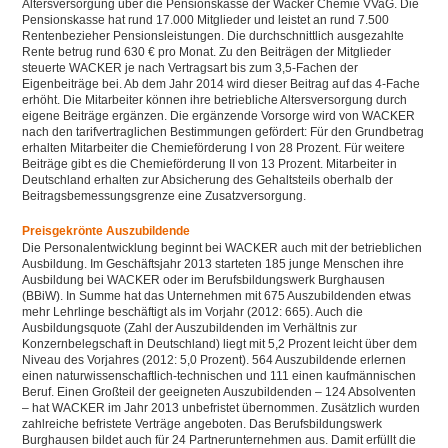
Altersversorgung über die Pensionskasse der Wacker Chemie VVaG. Die
Pensionskasse hat rund 17.000 Mitglieder und leistet an rund 7.500
Rentenbezieher Pensionsleistungen. Die durchschnittlich ausgezahlte
Rente betrug rund 630 € pro Monat. Zu den Beiträgen der Mitglieder
steuerte WACKER je nach Vertragsart bis zum 3,5-Fachen der
Eigenbeiträge bei. Ab dem Jahr 2014 wird dieser Beitrag auf das 4-Fache
erhöht. Die Mitarbeiter können ihre betriebliche Altersversorgung durch
eigene Beiträge ergänzen. Die ergänzende Vorsorge wird von WACKER
nach den tarifvertraglichen Bestimmungen gefördert: Für den Grundbetrag
erhalten Mitarbeiter die Chemieförderung I von 28 Prozent. Für weitere
Beiträge gibt es die Chemieförderung II von 13 Prozent. Mitarbeiter in
Deutschland erhalten zur Absicherung des Gehaltsteils oberhalb der
Beitragsbemessungsgrenze eine Zusatzversorgung.
Preisgekrönte Auszubildende
Die Personalentwicklung beginnt bei WACKER auch mit der betrieblichen
Ausbildung. Im Geschäftsjahr 2013 starteten 185 junge Menschen ihre
Ausbildung bei WACKER oder im Berufsbildungswerk Burghausen
(BBiW). In Summe hat das Unternehmen mit 675 Auszubildenden etwas
mehr Lehrlinge beschäftigt als im Vorjahr (2012: 665). Auch die
Ausbildungsquote (Zahl der Auszubildenden im Verhältnis zur
Konzernbelegschaft in Deutschland) liegt mit 5,2 Prozent leicht über dem
Niveau des Vorjahres (2012: 5,0 Prozent). 564 Auszubildende erlernen
einen naturwissenschaftlich-technischen und 111 einen kaufmännischen
Beruf. Einen Großteil der geeigneten Auszubildenden – 124 Absolventen
– hat WACKER im Jahr 2013 unbefristet übernommen. Zusätzlich wurden
zahlreiche befristete Verträge angeboten. Das Berufsbildungswerk
Burghausen bildet auch für 24 Partnerunternehmen aus. Damit erfüllt die