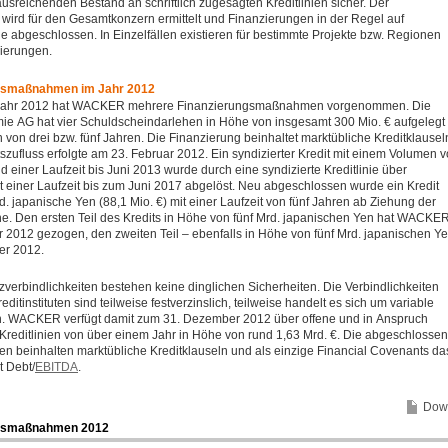
usreichenden Bestand an schriftlich zugesagten Kreditlinien sicher. Der
wird für den Gesamtkonzern ermittelt und Finanzierungen in der Regel auf
 abgeschlossen. In Einzelfällen existieren für bestimmte Projekte bzw. Regionen
ierungen.
gsmaßnahmen im Jahr 2012
sjahr 2012 hat WACKER mehrere Finanzierungsmaßnahmen vorgenommen. Die
e AG hat vier Schuldscheindarlehen in Höhe von insgesamt 300 Mio. € aufgelegt
n von drei bzw. fünf Jahren. Die Finanzierung beinhaltet marktübliche Kreditklausel
tszufluss erfolgte am 23. Februar 2012. Ein syndizierter Kredit mit einem Volumen 
d einer Laufzeit bis Juni 2013 wurde durch eine syndizierte Kreditlinie über
t einer Laufzeit bis zum Juni 2017 abgelöst. Neu abgeschlossen wurde ein Kredit
. japanische Yen (88,1 Mio. €) mit einer Laufzeit von fünf Jahren ab Ziehung der
he. Den ersten Teil des Kredits in Höhe von fünf Mrd. japanischen Yen hat WACKE
 2012 gezogen, den zweiten Teil – ebenfalls in Höhe von fünf Mrd. japanischen Y
er 2012.
zverbindlichkeiten bestehen keine dinglichen Sicherheiten. Die Verbindlichkeiten
ditinstituten sind teilweise festverzinslich, teilweise handelt es sich um variable
. WACKER verfügt damit zum 31. Dezember 2012 über offene und in Anspruch
editlinien von über einem Jahr in Höhe von rund 1,63 Mrd. €. Die abgeschlosse
en beinhalten marktübliche Kreditklauseln und als einzige Financial Covenants da
t Debt/
EBITDA
.
Dow
ngsmaßnahmen 2012