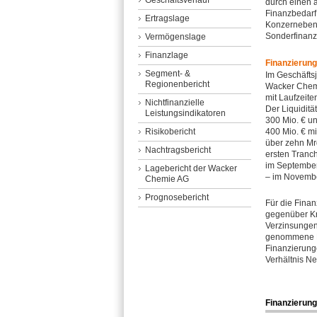
Geschäftsverlauf
durch einen a
Finanzbedarf 
Ertragslage
Konzernebene
Sonderfinanz
Vermögenslage
Finanzlage
Finanzierun
Segment- &
Im Geschäft
Regionenbericht
Wacker Chemi
mit Laufzeite
Nichtfinanzielle
Der Liquiditä
Leistungsindikatoren
300 Mio. € un
Risikobericht
400 Mio. € mi
über zehn Mrd
Nachtragsbericht
ersten Tranc
im September
Lagebericht der Wacker
– im Novemb
Chemie AG
Prognosebericht
Für die Finan
gegenüber Kre
Verzinsungen
genommene Kr
Finanzierung
Verhältnis Ne
Finanzieru