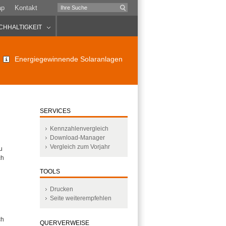
ap
Kontakt
CHHALTIGKEIT
Energiegewinnende Solaranlagen
SERVICES
Kennzahlenvergleich
Download-Manager
Vergleich zum Vorjahr
u
ch
TOOLS
Drucken
Seite weiterempfehlen
ch
QUERVERWEISE