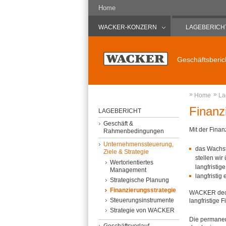
Home
WACKER-KONZERN
LAGEBERICH
Geschäftsberic
»
»
Home
La
Finanz
LAGEBERICHT
Geschäft &
Mit der Finan
Rahmenbedingungen
Unternehmenssteuerung,
das Wachst
Ziele & Strategie
stellen wir
Wertorientiertes
langfristig
Management
langfristig
Strategische Planung
Finanzierungsstrategie
WACKER deckt
Steuerungsinstrumente
langfristige 
Strategie von WACKER
Die permanen