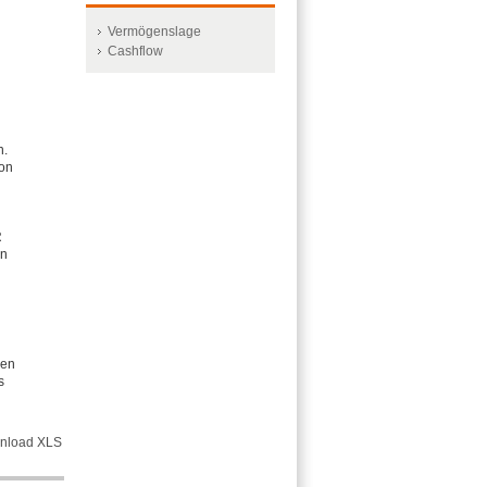
Vermögenslage
Cashflow
n.
von
R
en
nen
s
nload XLS