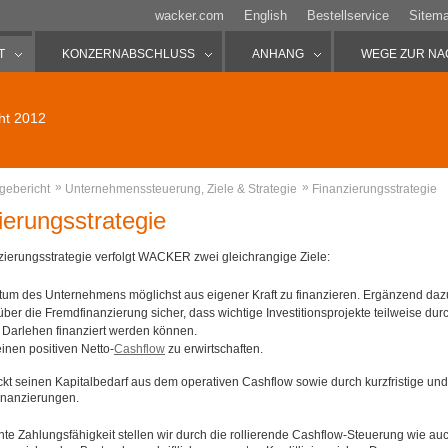
wacker.com
English
Bestellservice
Sitem
T
KONZERNABSCHLUSS
ANHANG
WEGE ZUR NA
ht 2012
»
»
gebericht
Unternehmenssteuerung, Ziele & Strategie
Finanzierungsstrategie
ierungsstrategie
zierungsstrategie verfolgt WACKER zwei gleichrangige Ziele:
um des Unternehmens möglichst aus eigener Kraft zu finanzieren. Ergänzend daz
 über die Fremdfinanzierung sicher, dass wichtige Investitionsprojekte teilweise dur
e Darlehen finanziert werden können.
 einen positiven Netto-
Cashflow
zu erwirtschaften.
 seinen Kapitalbedarf aus dem operativen Cashflow sowie durch kurzfristige und
Finanzierungen.
te Zahlungsfähigkeit stellen wir durch die rollierende Cashflow-Steuerung wie au