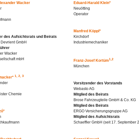
Alexander Wacker
Eduard-Harald Klein*
r
Neuötting
Operator
ufmann
Manfred Köppl*
er des Aufsichtsrats und Beirats
Kirchdorf
 Devrient GmbH
Industriemechaniker
ührer
der Wacker
sellschaft mbH
1,2
Franz-Josef Kortüm
München
1, 2, 3
enacker*
ender
Vorsitzender des Vorstands
Webasto AG
eister Chemie
Mitglied des Beirats
Brose Fahrzeugteile GmbH & Co. KG
Mitglied des Beirats
zó*
ERGO Versicherungsgruppe AG
n
Mitglied des Aufsichtsrats
chkaufmann
Schaeffler GmbH (seit 17. September 