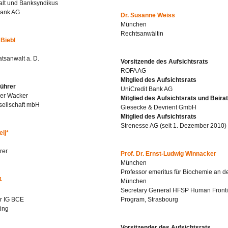
lt und Banksyndikus
Bank AG
Dr. Susanne Weiss
München
Rechtsanwältin
 Biebl
tsanwalt a. D.
Vorsitzende des Aufsichtsrats
ROFA AG
Mitglied des Aufsichtsrats
ührer
UniCredit Bank AG
der Wacker
Mitglied des Aufsichtsrats und Beira
sellschaft mbH
Giesecke & Devrient GmbH
Mitglied des Aufsichtsrats
Strenesse AG (seit 1. Dezember 2010)
lj*
rer
Prof. Dr. Ernst-Ludwig Winnacker
München
Professor emeritus für Biochemie an d
1
München
Secretary General HFSP Human Fronti
er IG BCE
Program, Strasbourg
ting
Vorsitzender des Aufsichtsrats