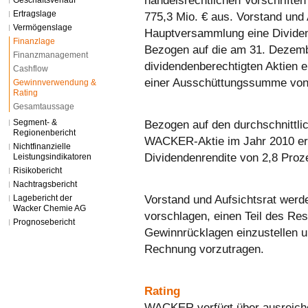
handelsrechtlichen Vorschrifte
Geschäftsverlauf
Ertragslage
775,3 Mio. € aus. Vorstand und 
Vermögenslage
Hauptversammlung eine Dividend
Finanzlage
Bezogen auf die am 31. Dezem
Finanzmanagement
dividendenberechtigten Aktien e
Cashflow
einer Ausschüttungssumme von 
Gewinnverwendung &
Rating
Gesamtaussage
Segment- &
Bezogen auf den durchschnittli
Regionenbericht
WACKER-Aktie im Jahr 2010 erg
Nichtfinanzielle
Dividendenrendite von 2,8 Proz
Leistungsindikatoren
Risikobericht
Nachtragsbericht
Vorstand und Aufsichtsrat wer
Lagebericht der
Wacker Chemie AG
vorschlagen, einen Teil des Res
Prognosebericht
Gewinnrücklagen einzustellen un
Rechnung vorzutragen.
Rating
WACKER verfügt über ausreiche