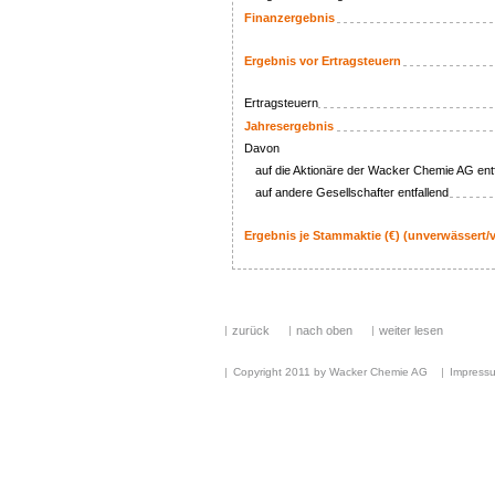
Finanzergebnis
Ergebnis vor Ertragsteuern
Ertragsteuern
Jahresergebnis
Davon
auf die Aktionäre der Wacker Chemie AG entf
auf andere Gesellschafter entfallend
Ergebnis je Stammaktie (€) (unverwässert/
zurück
nach oben
weiter lesen
Copyright 2011 by Wacker Chemie AG
Impress