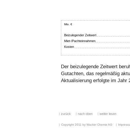
Mio. €
Beizulegender Zeitwert
Miet-/Pachteinnahmen
Kosten
Der beizulegende Zeitwert beru
Gutachten, das regelmäßig aktual
Aktualisierung erfolgte im Jahr 
zurück
nach oben
weiter lesen
Copyright 2011 by Wacker Chemie AG
Impress