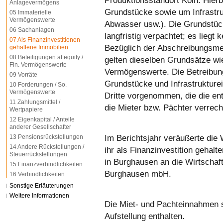
Produktionsstandort Köln. Hierb
Anlagevermögens
Grundstücke sowie um Infrastru
05 Immaterielle
Vermögenswerte
Abwasser usw.). Die Grundstüc
06 Sachanlagen
langfristig verpachtet; es liegt
07 Als Finanzinvestitionen
Bezüglich der Abschreibungsm
gehaltene Immobilien
08 Beteiligungen at equity /
gelten dieselben Grundsätze wi
Fin. Vermögenswerte
Vermögenswerte. Die Betreibun
09 Vorräte
Grundstücke und Infrastrukture
10 Forderungen / So.
Vermögenswerte
Dritte vorgenommen, die die en
11 Zahlungsmittel /
die Mieter bzw. Pächter verrec
Wertpapiere
12 Eigenkapital / Anteile
anderer Gesellschafter
Im Berichtsjahr veräußerte di
13 Pensionsrückstellungen
14 Andere Rückstellungen /
ihr als Finanzinvestition gehalt
Steuerrückstellungen
in Burghausen an die Wirtschaft
15 Finanzverbindlichkeiten
Burghausen mbH.
16 Verbindlichkeiten
Sonstige Erläuterungen
Weitere Informationen
Die Miet- und Pachteinnahmen s
Aufstellung enthalten.