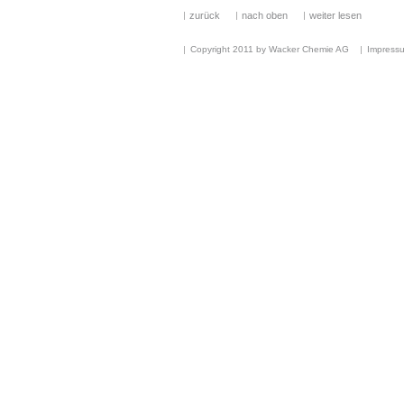
zurück
nach oben
weiter lesen
Copyright 2011 by Wacker Chemie AG
Impress