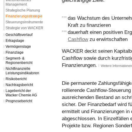
gleichrangige Ziele:
Wertorientiertes
Management
Strategische Planung
Finanzierungsstrategie
das Wachstum des Unternehm
Steuerungsinstrumente
Kraft zu finanzieren
Strategie von WACKER
dauerhaft einen positiven Er
Geschäftsverlauf
Cashflow
zu erwirtschaften
Ertragslage
Vermögenslage
WACKER deckt seinen Kapitalb
Finanzlage
Cashflow sowie durch kurzfristi
Segment- &
Regionenbericht
Finanzierungen.
Weitere Informationen
Nichtfinanzielle
Leistungsindikatoren
Risikobericht
Die permanente Zahlungsfähigkei
Nachtragsbericht
rollierende Cashflow-Steuerung
Lagebericht der
Wacker Chemie AG
ausreichenden Bestand an schrif
Prognosebericht
sicher. Der Finanzbedarf wird 
ermittelt und Finanzierungen i
abgeschlossen. In Einzelfällen 
Projekte bzw. Regionen Sonderf