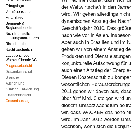
Wir rechnen damit, dass sich d
Geschäftsverlauf
Ertragslage
der Weltwirtschaft in den Jahre
Vermögenslage
wird. Wir gehen allerdings nich
Finanzlage
dynamischen Anstieg der Nachf
Segment- &
Geschäftsjahr 2010. Das größt
Regionenbericht
Nichtfinanzielle
nach wie vor in Asien, insbeson
Leistungsindikatoren
Aber auch in Brasilien und im 
Risikobericht
gehen wir von einem Anstieg d
Nachtragsbericht
Produkten und Dienstleistungen 
Lagebericht der
Wacker Chemie AG
konjunkturelle Aufschwung für u
Prognosebericht
auch einen Anstieg der Energie-
Gesamtwirtschaft
Diesen Kostenschub zu kompensi
Branche
Ausrichtung
wesentlichen Herausforderunge
Künftige Entwicklung
2011 gehen wir davon aus, das
Chancenbericht
über fünf Mrd. € steigen wird u
Gesamtaussage
diesem Umsatzwachstum beitr
wir, dass WACKER das hohe Niv
wird. Im Jahr 2012 werden Ums
wachsen, wenn sich die konjun